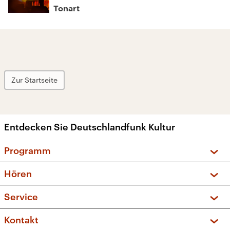
Tonart
Zur Startseite
Entdecken Sie Deutschlandfunk Kultur
Programm
Vorschau und Rückschau
Hören
Sendungen und Podcasts
Livestream
Service
Musikliste
Frequenzen (UKW + DAB+)
FAQ
Kontakt
Kakadu – Das Kinderprogramm