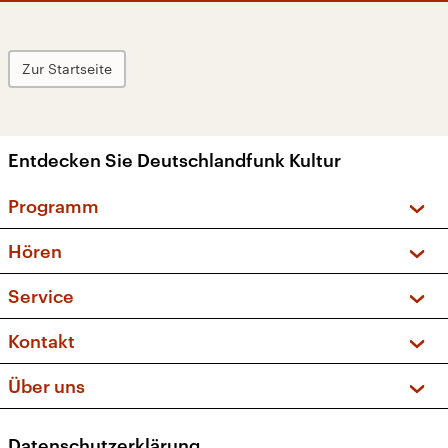
Zur Startseite
Entdecken Sie Deutschlandfunk Kultur
Programm
Vorschau und Rückschau
Hören
Sendungen und Podcasts
Livestream
Service
Musikliste
Frequenzen (UKW + DAB+)
FAQ
Kontakt
Kakadu – Das Kinderprogramm
Apps
Archiv
Hörerservice
Über uns
Newsletter
Social Media
Deutschlandradio
RSS
Datenschutzerklärung