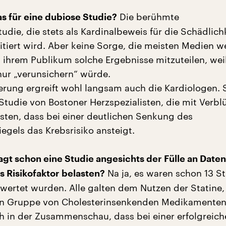
Die berühmte
as für eine dubiose Studie?
die, die stets als Kardinalbeweis für die Schädlich
zitiert wird. Aber keine Sorge, die meisten Medien w
t ihrem Publikum solche Ergebnisse mitzuteilen, weil
nur „verunsichern“ würde.
erung ergreift wohl langsam auch die Kardiologen.
 Studie von Bostoner Herzspezialisten, die mit Verbl
ten, dass bei einer deutlichen Senkung des
egels das Krebsrisiko ansteigt.
gt schon eine Studie angesichts der Fülle an Daten
Na ja, es waren schon 13 St
s Risikofaktor belasten?
ewertet wurden. Alle galten dem Nutzen der Statine,
en Gruppe von Cholesterinsenkenden Medikamenten
ch in der Zusammenschau, dass bei einer erfolgreic