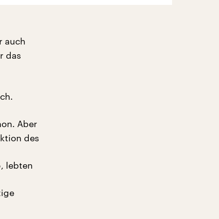
r auch
r das
ch.
on. Aber
nktion des
, lebten
tige