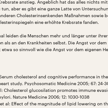
rebsrate anstieg. Angeblich hat das alles nichts mi
u tun, aber es gibt eine ganze Latte von Untersuchu
i anderen Cholesterinsenkenden Maßnahmen sowie b
lesterinspiegeln eine erhöhte Krebsrate fanden.
l leiden die Menschen mehr und länger unter ihrer
en als an den Krankheiten selbst. Die Angst vor dem
st etwa so sinnvoll wie die Angst vor dem eigenen H
: Serum cholesterol and cognitive performance in the
art study. Psychosomatic Medicine 2005; 67: 24-3
l: Cholesterol glucosilation promotes immune evas
pylori. Nature Medicine 2006; 12: 1030-1038
 et al: Effect of the magnitude of lipid lowering on th