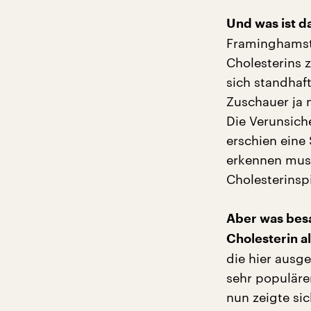
Und was ist d
Framinghamstu
Cholesterins 
sich standhaf
Zuschauer ja 
Die Verunsich
erschien eine
erkennen muss
Cholesterinspi
Aber was besa
Cholesterin al
die hier ausg
sehr populär
nun zeigte si