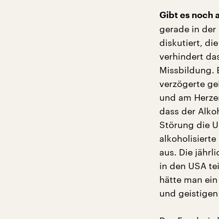
Gibt es noch 
gerade in der
diskutiert, d
verhindert das
Missbildung. 
verzögerte ge
und am Herzen
dass der Alko
Störung die U
alkoholisiert
aus. Die jähr
in den USA tei
hätte man ein 
und geistigen