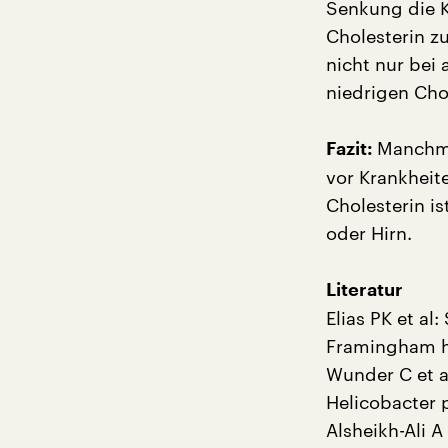
Senkung die K
Cholesterin z
nicht nur be
niedrigen Cho
Manchma
Fazit:
vor Krankheit
Cholesterin i
oder Hirn.
Literatur
Elias PK et al
Framingham he
Wunder C et a
Helicobacter 
Alsheikh-Ali A