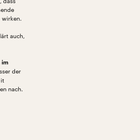
, dass
hende
 wirken.
lärt auch,
 im
sser der
it
ten nach.