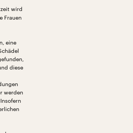
zeit wird
e Frauen
, eine
 Schädel
gefunden,
und diese
ldungen
er werden
 Insofern
erlichen