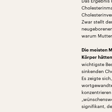
Das Ergebnis 
Cholesterinma
Cholesterinve
Zwar stellt de
neugeborenen 
warum Mutterm
Die meisten M
Körper hätten
wichtigste Be
sinkenden Chol
Es zeigte sich
wortgewandte
konzentrieren 
„wünschenswer
signifikant, 