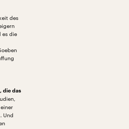
keit des
eigern
 es die
 Soeben
üffung
, die das
udien,
 einer
. Und
hen