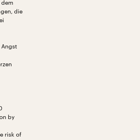
t dem
ngen, die
ei
 Angst
erzen
0
ion by
e risk of