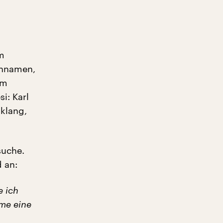
m
ennamen,
im
i: Karl
klang,
suche.
d an:
e ich
ame eine