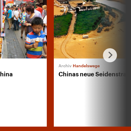
Handelswege
China
Chinas neue Seidenstraß