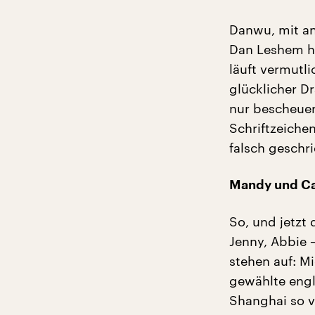
Danwu, mit an
Dan Leshem ha
läuft vermutl
glücklicher D
nur bescheuer
Schriftzeichen
falsch geschr
Mandy und Ca
So, und jetzt
Jenny, Abbie 
stehen auf: Mi
gewählte engl
Shanghai so v