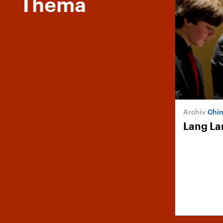
Thema
China
Lang La