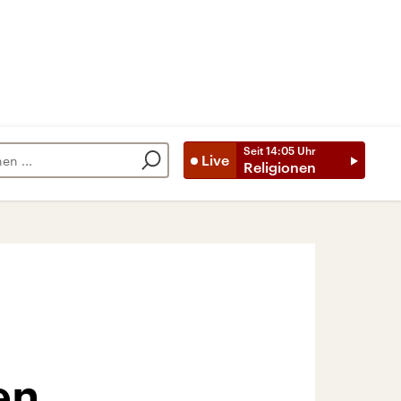
Seit
14:05
Uhr
Live
Religionen
en