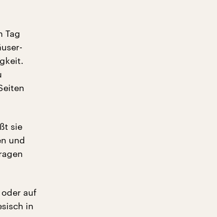
n Tag
äuser-
gkeit.
u
Seiten
ßt sie
en und
tragen
 oder auf
sisch in