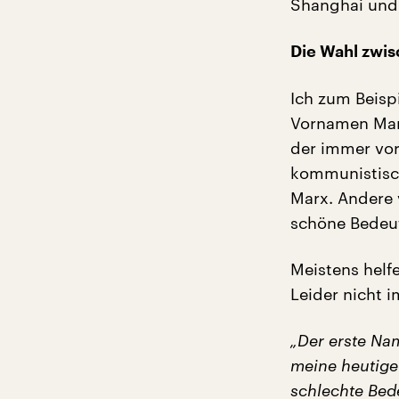
Shanghai und 
Die Wahl zwi
Ich zum Beisp
Vornamen Mar
der immer vor
kommunistisch
Marx. Andere 
schöne Bedeu
Meistens helf
Leider nicht i
„Der erste Na
meine heutige
schlechte Bed