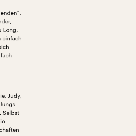
wenden“.
nder,
u Long,
 einfach
sich
nfach
ie, Judy,
 Jungs
. Selbst
ie
chaften