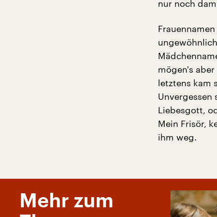
nur noch dami
Frauennamen w
ungewöhnlich.
Mädchennamen 
mögen's aber 
letztens kam s
Unvergessen s
Liebesgott, o
Mein Frisör, k
ihm weg.
Mehr zum