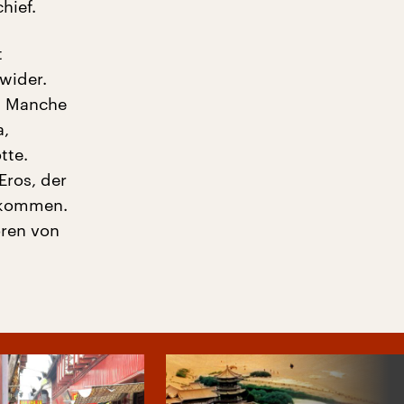
hief.
t
wider.
. Manche
a,
tte.
Eros, der
erkommen.
oren von