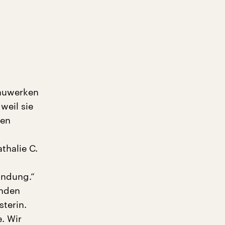
Bauwerken
weil sie
gen
thalie C.
andung.“
enden
sterin.
. Wir