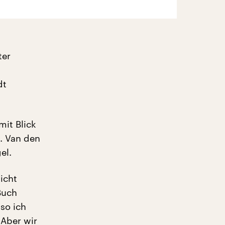
ter
dt
mit Blick
. Van den
el.
icht
Buch
so ich
 Aber wir