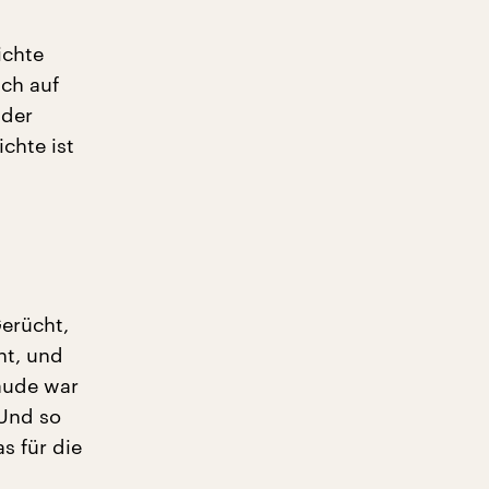
ichte
uch auf
 der
chte ist
Gerücht,
ht, und
äude war
 Und so
s für die
.