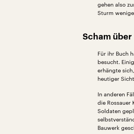
gehen also zu
Sturm weniger
Scham über 
Für ihr Buch 
besucht. Eini
erhängte sich
heutiger Sich
In anderen Fäl
die Rossauer 
Soldaten gepl
selbstverständ
Bauwerk gesch