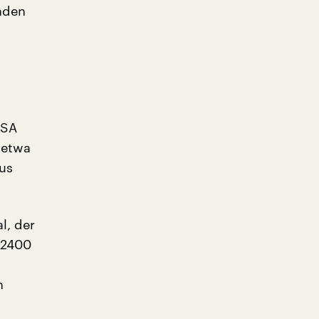
nden
USA
 etwa
aus
l, der
r 2400
n