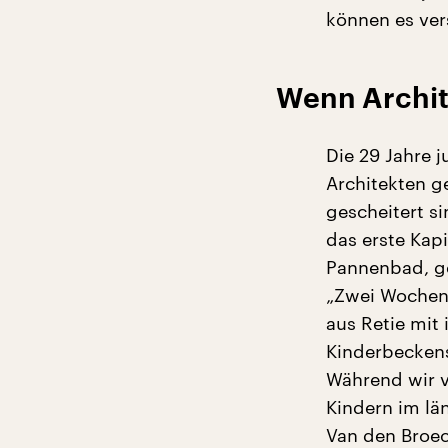
können es ver
Wenn Archit
Die 29 Jahre 
Architekten g
gescheitert si
das erste Kap
Pannenbad, g
„Zwei Wochen 
aus Retie mit
Kinderbeckens
Während wir 
Kindern im län
Van den Broeck