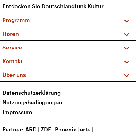
Entdecken Sie Deutschlandfunk Kultur
Programm
Vorschau und Rückschau
Hören
Sendungen und Podcasts
Livestream
Service
Musikliste
Frequenzen (UKW + DAB+)
FAQ
Kontakt
Kakadu – Das Kinderprogramm
Apps
Archiv
Hörerservice
Über uns
Newsletter
Social Media
Deutschlandradio
RSS
Datenschutzerklärung
Presse
Veranstaltungen
Nutzungsbedingungen
Karriere
Impressum
Transparenz
Korrekturen und Richtigstellungen
Partner
ARD
|
ZDF
|
Phoenix
|
arte
|
Barrierefreiheit