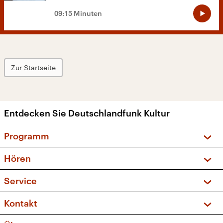
09:15 Minuten
Zur Startseite
Entdecken Sie Deutschlandfunk Kultur
Programm
Vorschau und Rückschau
Hören
Sendungen und Podcasts
Livestream
Service
Musikliste
Frequenzen (UKW + DAB+)
FAQ
Kontakt
Kakadu – Das Kinderprogramm
Apps
Archiv
Hörerservice