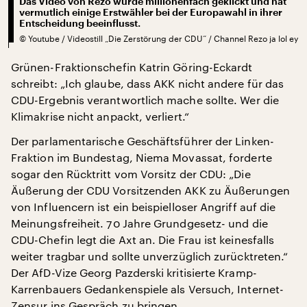
Das Video von Rezo wurde millionenfach geklickt und hat
vermutlich einige Erstwähler bei der Europawahl in ihrer
Entscheidung beeinflusst.
©
Youtube / Videostill „Die Zerstörung der CDU“ / Channel Rezo ja lol ey
Grünen-Fraktionschefin Katrin Göring-Eckardt
schreibt: „Ich glaube, dass AKK nicht andere für das
CDU-Ergebnis verantwortlich mache sollte. Wer die
Klimakrise nicht anpackt, verliert.“
Der parlamentarische Geschäftsführer der Linken-
Fraktion im Bundestag, Niema Movassat, forderte
sogar den Rücktritt vom Vorsitz der CDU: „Die
Äußerung der CDU Vorsitzenden AKK zu Äußerungen
von Influencern ist ein beispielloser Angriff auf die
Meinungsfreiheit. 70 Jahre Grundgesetz- und die
CDU-Chefin legt die Axt an. Die Frau ist keinesfalls
weiter tragbar und sollte unverzüglich zurücktreten.“
Der AfD-Vize Georg Pazderski kritisierte Kramp-
Karrenbauers Gedankenspiele als Versuch, Internet-
Zensur ins Gespräch zu bringen.