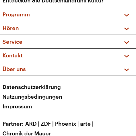
Entdecken Sie Deutschlandfunk Kultur
Programm
Vorschau und Rückschau
Hören
Sendungen und Podcasts
Livestream
Service
Musikliste
Frequenzen (UKW + DAB+)
FAQ
Kontakt
Kakadu – Das Kinderprogramm
Apps
Archiv
Hörerservice
Über uns
Newsletter
Social Media
Deutschlandradio
RSS
Datenschutzerklärung
Presse
Veranstaltungen
Nutzungsbedingungen
Karriere
Impressum
Transparenz
Korrekturen und Richtigstellungen
Partner
ARD
|
ZDF
|
Phoenix
|
arte
|
Barrierefreiheit
Chronik der Mauer