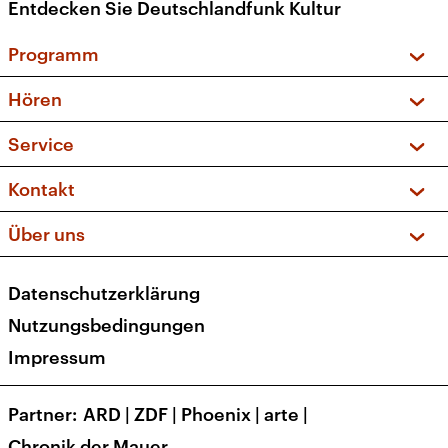
Entdecken Sie Deutschlandfunk Kultur
Programm
Vorschau und Rückschau
Hören
Sendungen und Podcasts
Livestream
Service
Musikliste
Frequenzen (UKW + DAB+)
FAQ
Kontakt
Kakadu – Das Kinderprogramm
Apps
Archiv
Hörerservice
Über uns
Newsletter
Social Media
Deutschlandradio
RSS
Datenschutzerklärung
Presse
Veranstaltungen
Nutzungsbedingungen
Karriere
Impressum
Transparenz
Korrekturen und Richtigstellungen
Partner
ARD
|
ZDF
|
Phoenix
|
arte
|
Barrierefreiheit
Chronik der Mauer