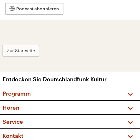
Podcast abonnieren
Zur Startseite
Entdecken Sie Deutschlandfunk Kultur
Programm
Vorschau und Rückschau
Hören
Sendungen und Podcasts
Livestream
Service
Musikliste
Frequenzen (UKW + DAB+)
FAQ
Kontakt
Kakadu – Das Kinderprogramm