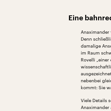
Eine bahnr
Anaximander wa
Denn schließli
damalige Ansc
im Raum schwe
Rovelli „eine
wissenschaftli
ausgezeichnete
nebenbei glei
kommt: Sie w
Viele Details 
Anaximander a