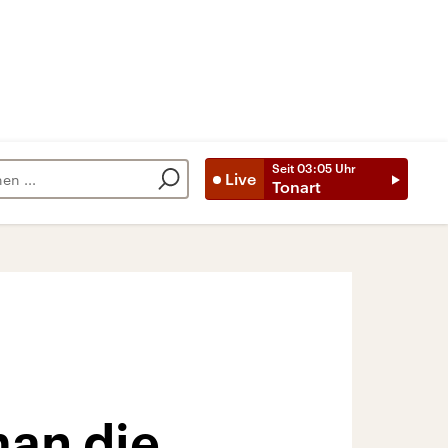
Seit
03:05
Uhr
Live
Tonart
man die