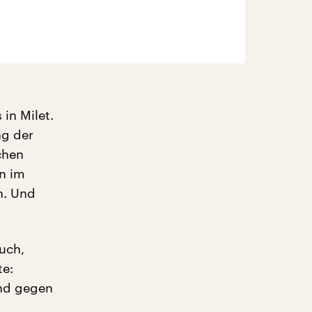
in Milet.
ng der
chen
en im
n. Und
uch,
te:
and gegen