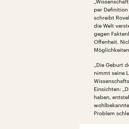
„Wissenschaftl
per Definitio
schreibt Rovel
die Welt vers
gegen Faktenl
Offenheit. Ni
Möglichkeiten
„Die Geburt d
nimmt seine L
Wissenschafts
Einsichten: „
haben, entste
wohlbekannte 
Problem schle