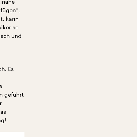
einahe
rfügen“,
st, kann
iker so
usch und
ch. Es
e
n geführt
r
das
ng!