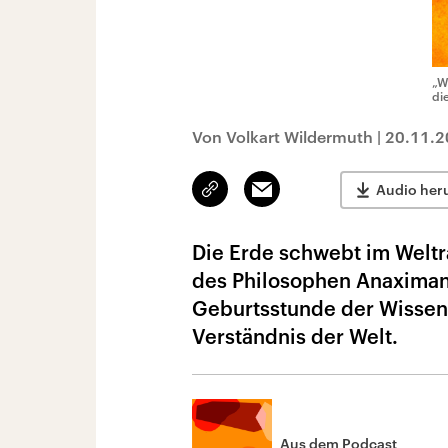
„W
di
Von Volkart Wildermuth
|
20.11.2
Link
Email
Audio her
kopieren/teilen
Die Erde schwebt im Weltr
des Philosophen Anaximande
Geburtsstunde der Wissens
Verständnis der Welt.
Aus dem Podcast