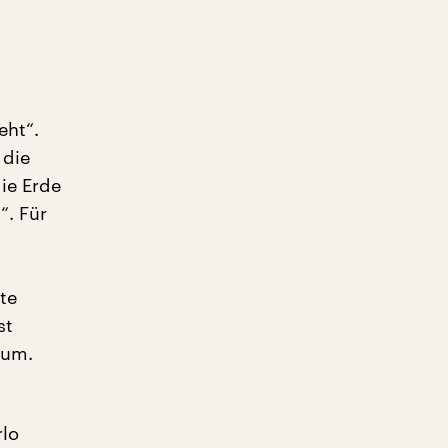
eht“.
 die
ie Erde
“. Für
te
st
rum.
rlo