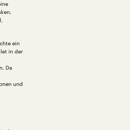
eine
nken.
d,
chte ein
let in der
n. Da
ionen und