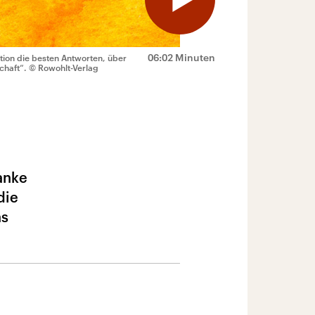
06:02 Minuten
ition die besten Antworten, über
chaft“.
© Rowohlt-Verlag
anke
die
as