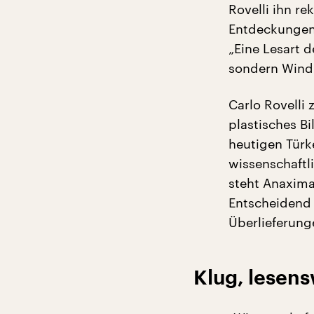
Rovelli ihn re
Entdeckungen 
„Eine Lesart 
sondern Wind 
Carlo Rovelli
plastisches Bi
heutigen Türk
wissenschaftl
steht Anaxima
Entscheidend 
Überlieferunge
Klug, lesen