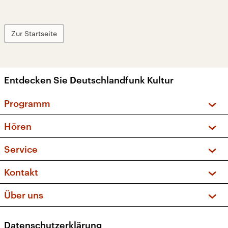
Zur Startseite
Entdecken Sie Deutschlandfunk Kultur
Programm
Vorschau und Rückschau
Hören
Sendungen und Podcasts
Livestream
Service
Musikliste
Frequenzen (UKW + DAB+)
FAQ
Kontakt
Kakadu – Das Kinderprogramm
Apps
Archiv
Hörerservice
Über uns
Newsletter
Social Media
Deutschlandradio
RSS
Datenschutzerklärung