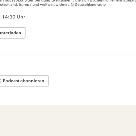
s Podcast-Logo der Sendung „Religionen“, die sich wöchentlich einem Spektru
utschland, Europa und weltweit widmet.
© Deutschlandradio
, 14:30 Uhr
unterladen
Podcast abonnieren