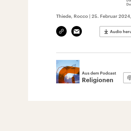
Da
De
Thiede, Rocco
|
25. Februar 2024
Link
Email
Audio her
kopieren/teilen
Aus dem Podcast
Religionen