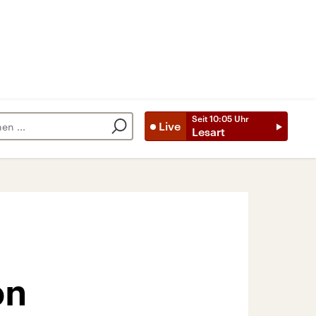
Seit
10:05
Uhr
Live
Lesart
on