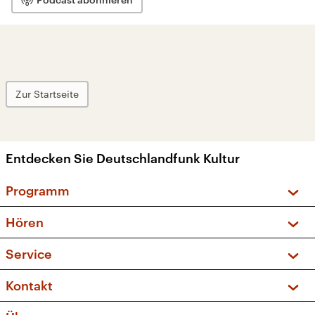
Zur Startseite
Entdecken Sie Deutschlandfunk Kultur
Programm
Vorschau und Rückschau
Hören
Sendungen und Podcasts
Livestream
Service
Musikliste
Frequenzen (UKW + DAB+)
FAQ
Kontakt
Kakadu – Das Kinderprogramm
Apps
Archiv
Hörerservice