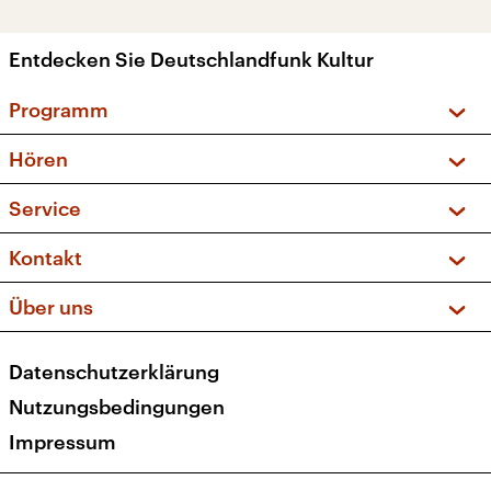
Entdecken Sie Deutschlandfunk Kultur
Programm
Vorschau und Rückschau
Hören
Sendungen und Podcasts
Livestream
Service
Musikliste
Frequenzen (UKW + DAB+)
FAQ
Kontakt
Kakadu – Das Kinderprogramm
Apps
Archiv
Hörerservice
Über uns
Newsletter
Social Media
Deutschlandradio
RSS
Datenschutzerklärung
Presse
Veranstaltungen
Nutzungsbedingungen
Karriere
Impressum
Transparenz
Korrekturen und Richtigstellungen