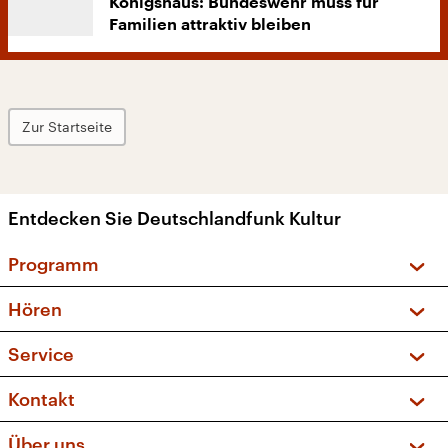
Königshaus: Bundeswehr muss für
Familien attraktiv bleiben
Zur Startseite
Entdecken Sie Deutschlandfunk Kultur
Programm
Vorschau und Rückschau
Hören
Sendungen und Podcasts
Livestream
Service
Musikliste
Frequenzen (UKW + DAB+)
FAQ
Kontakt
Kakadu – Das Kinderprogramm
Apps
Archiv
Hörerservice
Über uns