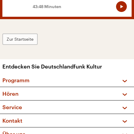
43:48 Minuten
Zur Startseite
Entdecken Sie Deutschlandfunk Kultur
Programm
Vorschau und Rückschau
Hören
Sendungen und Podcasts
Livestream
Service
Musikliste
Frequenzen (UKW + DAB+)
FAQ
Kontakt
Kakadu – Das Kinderprogramm
Apps
Archiv
Hörerservice