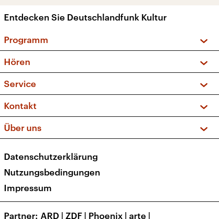
Entdecken Sie Deutschlandfunk Kultur
Programm
Vorschau und Rückschau
Hören
Sendungen und Podcasts
Livestream
Service
Musikliste
Frequenzen (UKW + DAB+)
FAQ
Kontakt
Kakadu – Das Kinderprogramm
Apps
Archiv
Hörerservice
Über uns
Newsletter
Social Media
Deutschlandradio
RSS
Datenschutzerklärung
Presse
Veranstaltungen
Nutzungsbedingungen
Karriere
Impressum
Transparenz
Korrekturen und Richtigstellungen
Partner
ARD
|
ZDF
|
Phoenix
|
arte
|