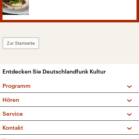
Zur Startseite
Entdecken Sie Deutschlandfunk Kultur
Programm
Vorschau und Rückschau
Hören
Sendungen und Podcasts
Livestream
Service
Musikliste
Frequenzen (UKW + DAB+)
FAQ
Kontakt
Kakadu – Das Kinderprogramm
Apps
Archiv