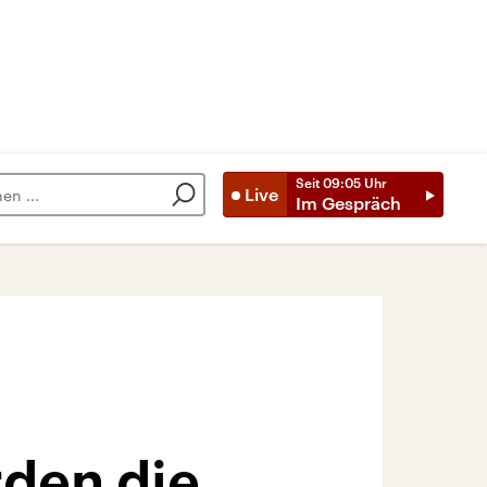
Seit
09:05
Uhr
Live
Im Gespräch
rden die