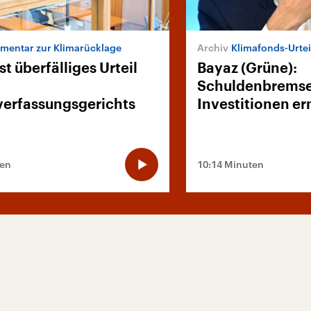
entar zur Klimarücklage
Klimafonds-Urtei
st überfälliges Urteil
Bayaz (Grüne):
Schuldenbremse 
erfassungsgerichts
Investitionen e
ten
10:14 Minuten