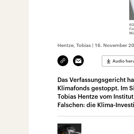
60
Fi
Mi
Hentze, Tobias
|
16. November 20
Link
Email
Audio her
kopieren/teilen
Das Verfassungsgericht h
Klimafonds gestoppt. Im S
Tobias Hentze vom Institut
Falschen: die Klima-Invest