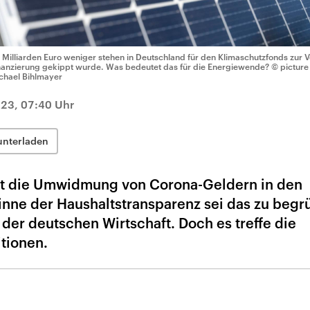
 Milliarden Euro weniger stehen in Deutschland für den Klimaschutzfonds zur
nanzierung gekippt wurde. Was bedeutet das für die Energiewende?
© pictur
chael Bihlmayer
23, 07:40 Uhr
unterladen
at die Umwidmung von Corona-Geldern in den
inne der Haushaltstransparenz sei das zu begr
 der deutschen Wirtschaft. Doch es treffe die
itionen.