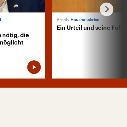
l
Haushaltskrise
Ein Urteil und seine Folg
nötig, die
rmöglicht