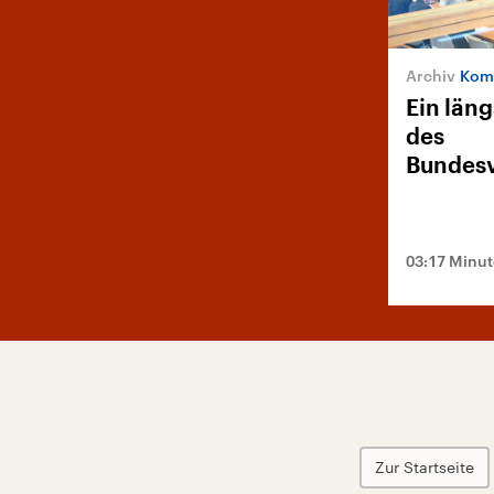
Komm
Ein läng
des
Bundesv
03:17 Minu
Zur Startseite