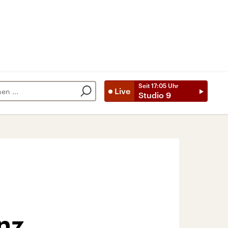
Seit
17:05
Uhr
Live
Studio 9
nz