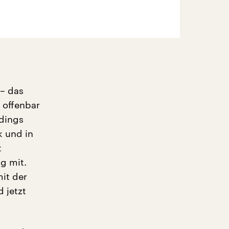
 – das
 offenbar
dings
k und in
t
g mit.
it der
 jetzt