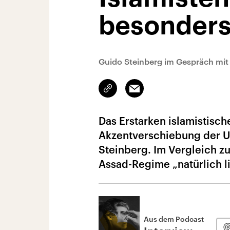
besonders
Guido Steinberg im Gespräch mit
Link
Email
kopieren/teilen
Das Erstarken islamistisch
Akzentverschiebung der US
Steinberg. Im Vergleich z
Assad-Regime „natürlich l
Aus dem Podcast