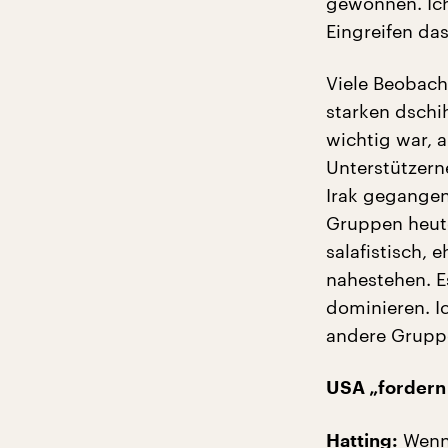
gewonnen. Ich
Eingreifen da
Viele Beobach
starken dschi
wichtig war, a
Unterstützern
Irak gegangen
Gruppen heut
salafistisch, 
nahestehen. E
dominieren. I
andere Gruppe
USA „fordern
Wenn 
Hatting: