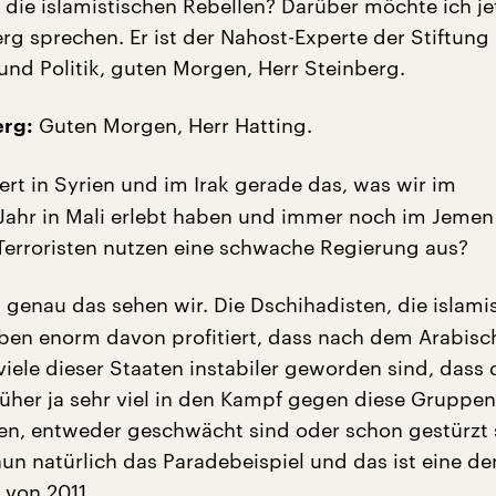
 die islamistischen Rebellen? Darüber möchte ich je
rg sprechen. Er ist der Nahost-Experte der Stiftung
und Politik, guten Morgen, Herr Steinberg.
Guten Morgen, Herr Hatting.
erg:
ert in Syrien und im Irak gerade das, was wir im
ahr in Mali erlebt haben und immer noch im Jemen
 Terroristen nutzen eine schwache Regierung aus?
 genau das sehen wir. Die Dschihadisten, die islami
aben enorm davon profitiert, dass nach dem Arabisc
viele dieser Staaten instabiler geworden sind, dass 
rüher ja sehr viel in den Kampf gegen diese Gruppen
ben, entweder geschwächt sind oder schon gestürzt 
nun natürlich das Paradebeispiel und das ist eine de
 von 2011.