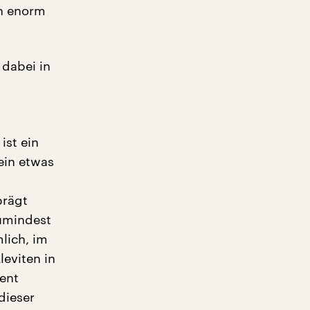
ch enorm
 dabei in
ist ein
ein etwas
prägt
zumindest
lich, im
leviten in
dent
 dieser