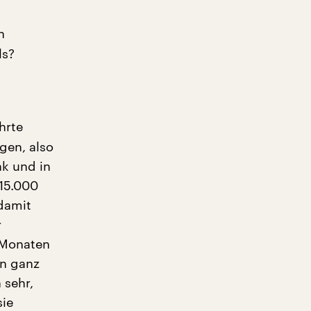
n
ls?
hrte
gen, also
ak und in
 15.000
damit
r
 Monaten
en ganz
 sehr,
sie