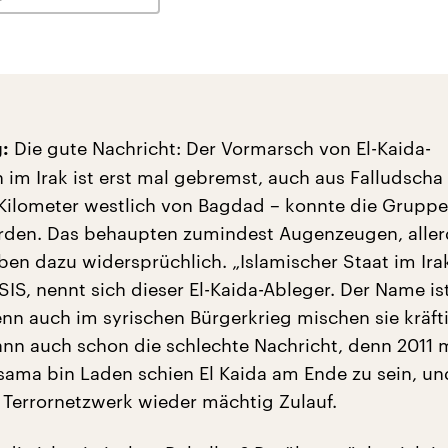
Die gute Nachricht: Der Vormarsch von El-Kaida-
:
 im Irak ist erst mal gebremst, auch aus Falludscha
 Kilometer westlich von Bagdad – konnte die Gruppe
rden. Das behaupten zumindest Augenzeugen, aller
ben dazu widersprüchlich. „Islamischer Staat im Ira
ISIS, nennt sich dieser El-Kaida-Ableger. Der Name is
n auch im syrischen Bürgerkrieg mischen sie kräfti
ann auch schon die schlechte Nachricht, denn 2011 m
ama bin Laden schien El Kaida am Ende zu sein, und
errornetzwerk wieder mächtig Zulauf.