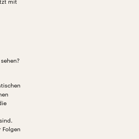
tzt mit
 sehen?
stischen
hen
die
sind.
r Folgen