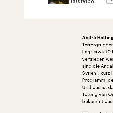
Interview
André Hatting
Terrorgruppen
liegt etwa 70
vertrieben we
sind die Anga
Syrien“, kurz 
Programm, den
Und das ist d
Tötung von Os
bekommt das T