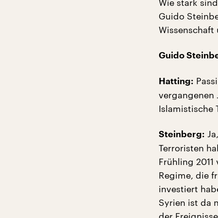
Wie stark sind
Guido Steinbe
Wissenschaft 
Guido Steinb
Passi
Hatting:
vergangenen J
Islamistische
Ja,
Steinberg:
Terroristen h
Frühling 2011 
Regime, die f
investiert ha
Syrien ist da 
der Ereignisse