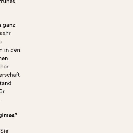
frühes
n ganz
sehr
h
n in den
chen
eher
erschaft
stand
ür
.
egimes“
 Sie