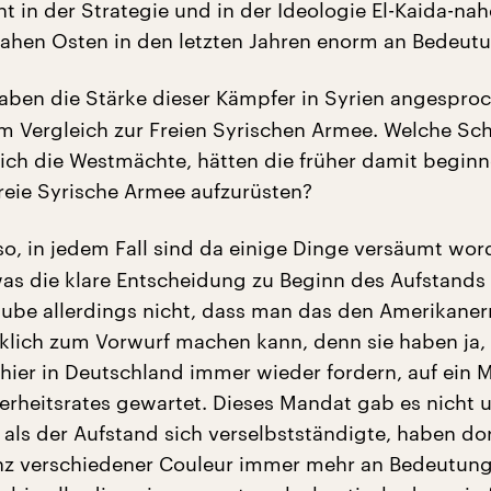
t in der Strategie und in der Ideologie El-Kaida-nah
hen Osten in den letzten Jahren enorm an Bedeutu
aben die Stärke dieser Kämpfer in Syrien angespro
m Vergleich zur Freien Syrischen Armee. Welche Sc
lich die Westmächte, hätten die früher damit begin
reie Syrische Armee aufzurüsten?
so, in jedem Fall sind da einige Dinge versäumt wo
twas die klare Entscheidung zu Beginn des Aufstands 
laube allerdings nicht, dass man das den Amerikane
klich zum Vorwurf machen kann, denn sie haben ja, 
 hier in Deutschland immer wieder fordern, auf ein 
rheitsrates gewartet. Dieses Mandat gab es nicht u
ls der Aufstand sich verselbstständigte, haben do
nz verschiedener Couleur immer mehr an Bedeutun