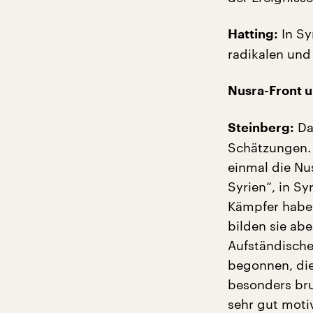
In Sy
Hatting:
radikalen und
Nusra-Front u
Das
Steinberg:
Schätzungen.
einmal die Nus
Syrien“, in S
Kämpfer haben
bilden sie ab
Aufständische
begonnen, die
besonders bru
sehr gut motiv