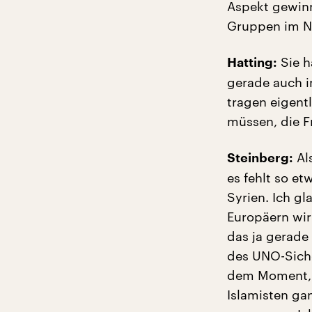
Aspekt gewinn
Gruppen im Na
Sie h
Hatting:
gerade auch i
tragen eigent
müssen, die F
Al
Steinberg:
es fehlt so e
Syrien. Ich g
Europäern wir
das ja gerade
des UNO-Siche
dem Moment, a
Islamisten ga