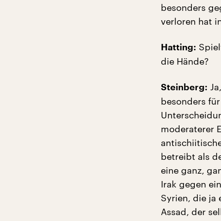
besonders geg
verloren hat i
Spiel
Hatting:
die Hände?
Ja,
Steinberg:
besonders für 
Unterscheidun
moderaterer El
antischiitisc
betreibt als d
eine ganz, ga
Irak gegen ei
Syrien, die j
Assad, der sel