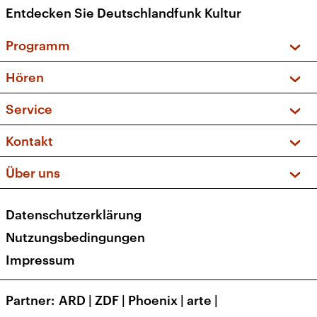
Entdecken Sie Deutschlandfunk Kultur
Programm
Vorschau und Rückschau
Hören
Sendungen und Podcasts
Livestream
Service
Musikliste
Frequenzen (UKW + DAB+)
FAQ
Kontakt
Kakadu – Das Kinderprogramm
Apps
Archiv
Hörerservice
Über uns
Newsletter
Social Media
Deutschlandradio
RSS
Datenschutzerklärung
Presse
Veranstaltungen
Nutzungsbedingungen
Karriere
Impressum
Transparenz
Korrekturen und Richtigstellungen
Partner
ARD
|
ZDF
|
Phoenix
|
arte
|
Barrierefreiheit