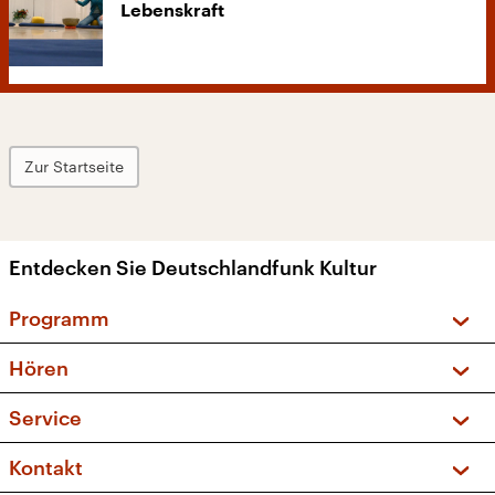
Lebenskraft
Zur Startseite
Entdecken Sie Deutschlandfunk Kultur
Programm
Vorschau und Rückschau
Hören
Sendungen und Podcasts
Livestream
Service
Musikliste
Frequenzen (UKW + DAB+)
FAQ
Kontakt
Kakadu – Das Kinderprogramm
Apps