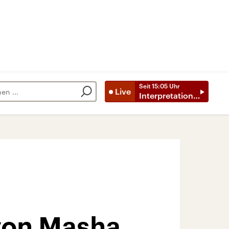
Seit
15:05
Uhr
Live
Interpretationen
von Masha