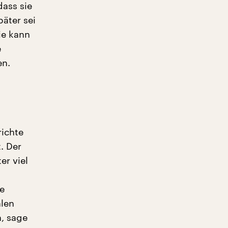
dass sie
äter sei
ie kann
e
en.
richte
. Der
er viel
e
len
n, sage