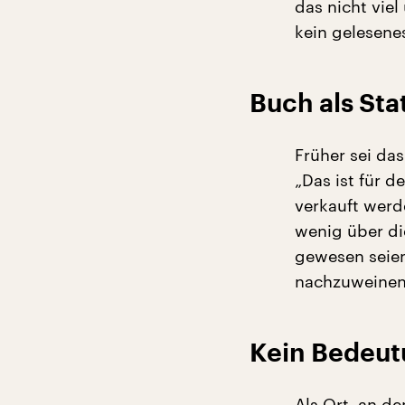
das nicht viel
kein gelesene
Buch als St
Früher sei da
„Das ist für 
verkauft werd
wenig über di
gewesen seien,
nachzuweinen
Kein Bedeut
Als Ort, an 