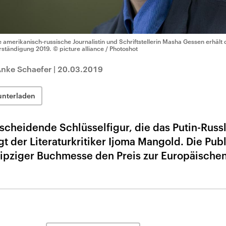
e amerikanisch-russische Journalistin und Schriftstellerin Masha Gessen erhäl
rständigung 2019.
© picture alliance / Photoshot
Anke Schaefer
|
20.03.2019
unterladen
scheidende Schlüsselfigur, die das Putin-Russl
t der Literaturkritiker Ijoma Mangold. Die Publ
Leipziger Buchmesse den Preis zur Europäische