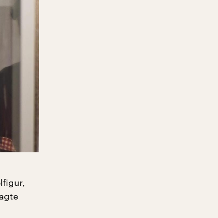
figur,
sagte