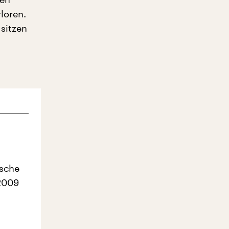
loren.
sitzen
ische
 2009