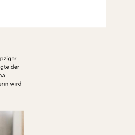
ipziger
gte der
ma
erin wird