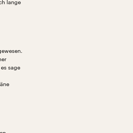
och lange
 gewesen.
her
 es sage
l
räne
gen