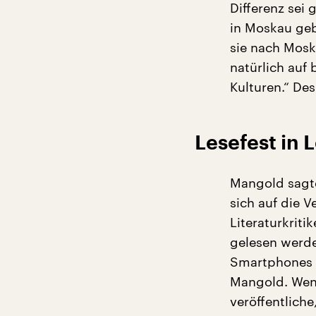
Differenz sei 
in Moskau geb
sie nach Mosk
natürlich auf 
Kulturen.“ Des
Lesefest in 
Mangold sagte
sich auf die V
Literaturkriti
gelesen werde
Smartphones 
Mangold. Wen
veröffentlich