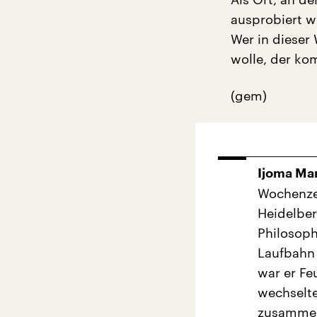
ausprobiert w
Wer in dieser
wolle, der ko
(gem)
Ijoma Ma
Wochenzei
Heidelber
Philosoph
Laufbahn 
war er Fe
wechselte
zusammen 