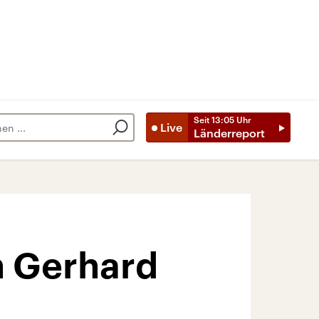
Seit
13:05
Uhr
Live
Länderreport
n Gerhard