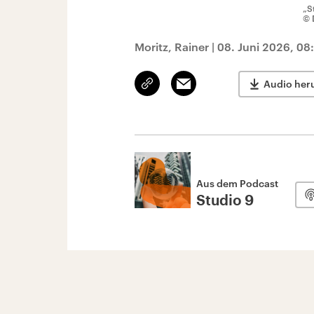
„S
© 
Moritz, Rainer
|
08. Juni 2026, 08
Link
Email
Audio her
kopieren/teilen
Aus dem Podcast
Studio 9