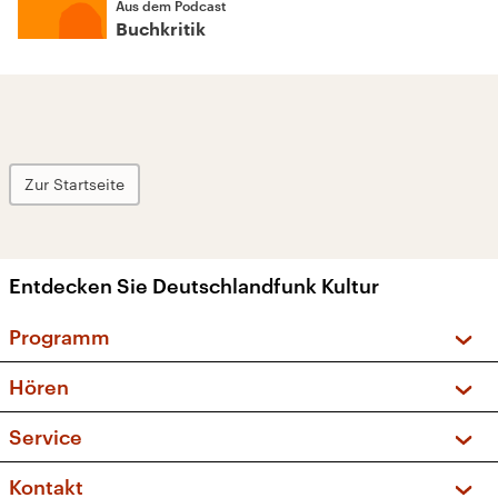
Aus dem Podcast
Buchkritik
Zur Startseite
Entdecken Sie Deutschlandfunk Kultur
Programm
Vorschau und Rückschau
Hören
Sendungen und Podcasts
Livestream
Service
Musikliste
Frequenzen (UKW + DAB+)
FAQ
Kontakt
Kakadu – Das Kinderprogramm