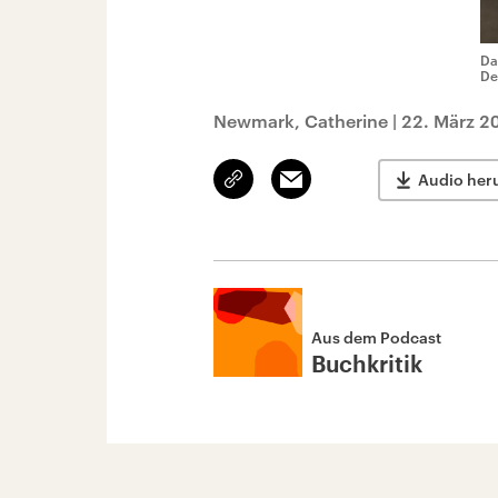
Da
De
Newmark, Catherine
|
22. März 2
Link
Email
Audio her
kopieren/teilen
Aus dem Podcast
Buchkritik