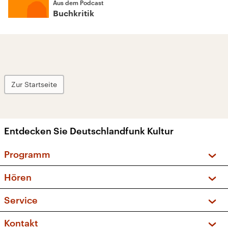
Aus dem Podcast
Buchkritik
Zur Startseite
Entdecken Sie Deutschlandfunk Kultur
Programm
Vorschau und Rückschau
Hören
Sendungen und Podcasts
Livestream
Service
Musikliste
Frequenzen (UKW + DAB+)
FAQ
Kontakt
Kakadu – Das Kinderprogramm