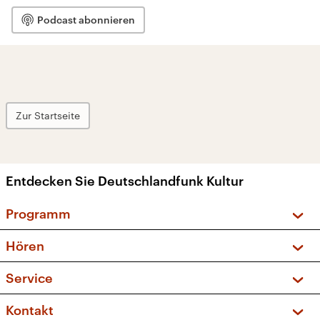
Podcast abonnieren
Zur Startseite
Entdecken Sie Deutschlandfunk Kultur
Programm
Vorschau und Rückschau
Hören
Sendungen und Podcasts
Livestream
Service
Musikliste
Frequenzen (UKW + DAB+)
FAQ
Kontakt
Kakadu – Das Kinderprogramm