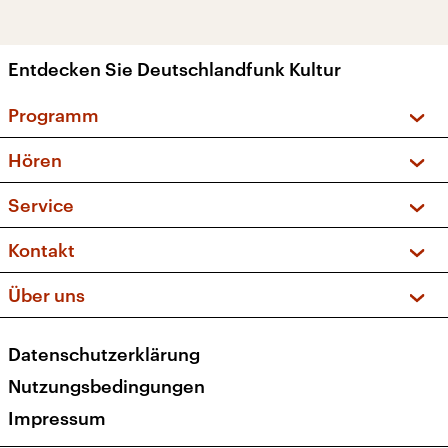
Entdecken Sie Deutschlandfunk Kultur
Programm
Vorschau und Rückschau
Hören
Sendungen und Podcasts
Livestream
Service
Musikliste
Frequenzen (UKW + DAB+)
FAQ
Kontakt
Kakadu – Das Kinderprogramm
Apps
Archiv
Hörerservice
Über uns
Newsletter
Social Media
Deutschlandradio
RSS
Datenschutzerklärung
Presse
Veranstaltungen
Nutzungsbedingungen
Karriere
Impressum
Transparenz