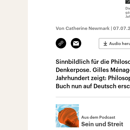
Di
gä
Ja
Von Catherine Newmark
|
07.07.
Link
Email
Audio her
kopieren/teilen
Sinnbildlich für die Philos
Denkerpose. Gilles Ménag
Jahrhundert zeigt: Philoso
Buch nun auf Deutsch ers
Aus dem Podcast
Sein und Streit