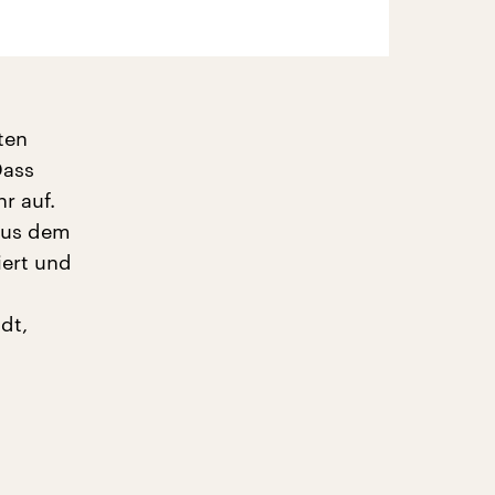
ten
Dass
r auf.
 aus dem
iert und
dt,