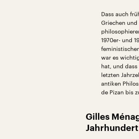
Dass auch frü
Griechen und 
philosophiere
1970er- und 1
feministische
war es wichti
hat, und dass
letzten Jahrz
antiken Philos
de Pizan bis 
Gilles Ménag
Jahrhundert