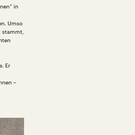
nen“ in
gen. Umso
it stammt,
chten
. Er
innen –