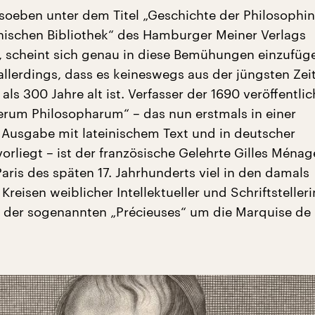
 soeben unter dem Titel „Geschichte der Philosophin
hischen Bibliothek“ des Hamburger Meiner Verlags
t, scheint sich genau in diese Bemühungen einzufü
 allerdings, dass es keineswegs aus der jüngsten Ze
ls 300 Jahre alt ist. Verfasser der 1690 veröffentli
ierum Philosopharum“ – das nun erstmals in einer
n Ausgabe mit lateinischem Text und in deutscher
rliegt – ist der französische Gelehrte Gilles Ménage
aris des späten 17. Jahrhunderts viel in den damals
reisen weiblicher Intellektueller und Schriftsteller
l der sogenannten „Précieuses“ um die Marquise de