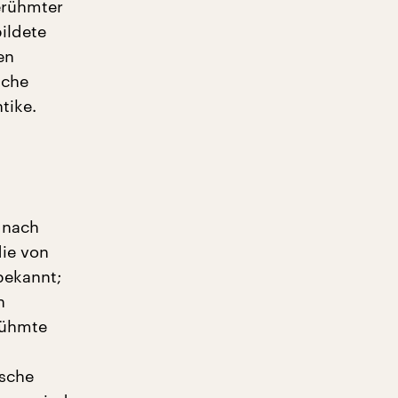
erühmter
ildete
en
iche
tike.
 nach
die von
bekannt;
n
rühmte
ische