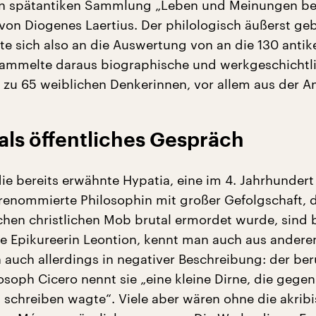
hen spätantiken Sammlung „Leben und Meinungen b
von Diogenes Laertius. Der philologisch äußerst geb
 sich also an die Auswertung von an die 130 antik
sammelte daraus biographische und werkgeschichtl
 zu 65 weiblichen Denkerinnen, vor allem aus der An
als öffentliches Gespräch
ie bereits erwähnte Hypatia, eine im 4. Jahrhundert
 renommierte Philosophin mit großer Gefolgschaft, 
chen christlichen Mob brutal ermordet wurde, sind 
ie Epikureerin Leontion, kennt man auch aus andere
 auch allerdings in negativer Beschreibung: der be
osoph Cicero nennt sie „eine kleine Dirne, die gegen
 schreiben wagte“. Viele aber wären ohne die akrib