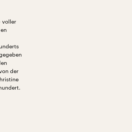
 voller
den
hunderts
n gegeben
den
 von der
hristine
hundert.