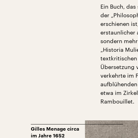
Ein Buch, das
der „Philosop
erschienen is
erstaunlicher
sondern mehr a
„Historia Mul
textkritische
Übersetzung vo
verkehrte im P
aufblühenden K
etwa im Zirke
Rambouillet.
Gilles Menage circa
im Jahre 1652