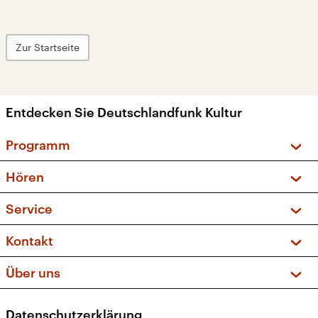
Zur Startseite
Entdecken Sie Deutschlandfunk Kultur
Programm
Vorschau und Rückschau
Hören
Sendungen und Podcasts
Livestream
Service
Musikliste
Frequenzen (UKW + DAB+)
FAQ
Kontakt
Kakadu – Das Kinderprogramm
Apps
Archiv
Hörerservice
Über uns
Newsletter
Social Media
Deutschlandradio
RSS
Datenschutzerklärung