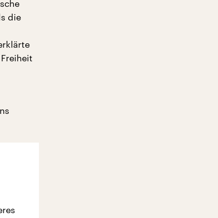
ische
ls die
rklärte
Freiheit
ans
eres