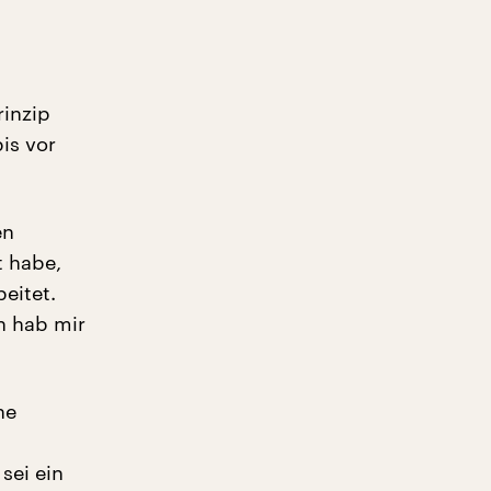
rinzip
is vor
en
t habe,
eitet.
ch hab mir
he
sei ein