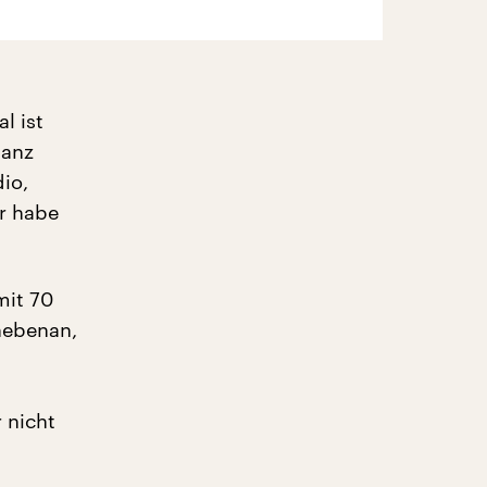
l ist
ganz
io,
er habe
mit 70
nebenan,
 nicht