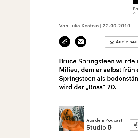
Br
Ac
Von Julia Kastein
|
23.09.2019
Link
Email
Audio her
kopieren/teilen
Bruce Springsteen wurde m
Milieu, dem er selbst früh
Springsteen als bodenstän
wird der „Boss“ 70.
Aus dem Podcast
Studio 9