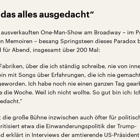
 das alles ausgedacht“
ts ausverkauften One-Man-Show am Broadway – im P
en Memoiren – besang Springsteen dieses Paradox b
 für Abend, insgesamt über 200 Mal:
Fabriken, über die ich ständig schreibe, nie von inn
bin mit Songs über Erfahrungen, die ich nie gemach
geworden. Ich habe noch nie einen ganzen Tag gearb
 die Woche. Weil ich nicht wollte. So gut bin ich: I
gedacht.“
t die große Bühne inzwischen auch öfter für politisc
kritisiert etwa die Einwanderungspolitik der Trump-
d erklärt in Interviews der amtierende US-Präsident 