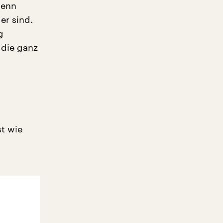
wenn
er sind.
g
 die ganz
st wie