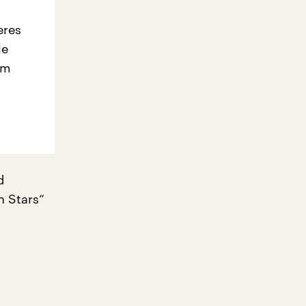
eres
ie
em
d
n Stars“