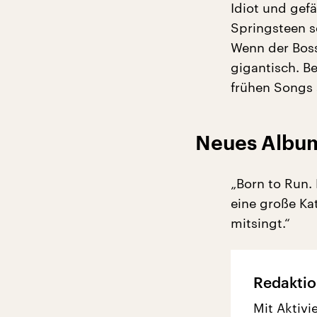
Idiot und gef
Springsteen s
Wenn der Boss
gigantisch. B
frühen Songs 
Neues Album
„Born to Run. 
eine große Kat
mitsingt.“
Redaktio
Mit Aktivi