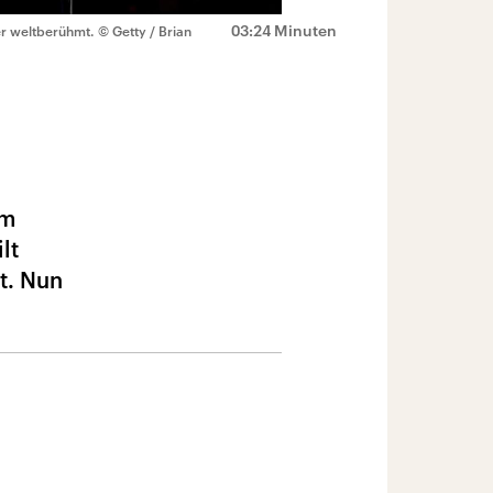
03:24 Minuten
er weltberühmt.
© Getty / Brian
em
lt
t. Nun