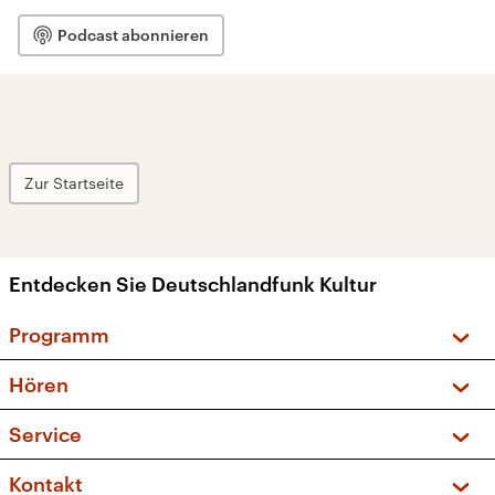
Podcast abonnieren
Zur Startseite
Entdecken Sie Deutschlandfunk Kultur
Programm
Vorschau und Rückschau
Hören
Sendungen und Podcasts
Livestream
Service
Musikliste
Frequenzen (UKW + DAB+)
FAQ
Kontakt
Kakadu – Das Kinderprogramm