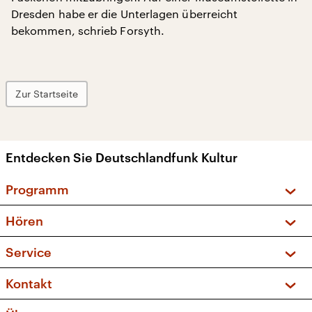
Dresden habe er die Unterlagen überreicht
bekommen, schrieb Forsyth.
Zur Startseite
Entdecken Sie Deutschlandfunk Kultur
Programm
Vorschau und Rückschau
Hören
Sendungen und Podcasts
Livestream
Service
Musikliste
Frequenzen (UKW + DAB+)
FAQ
Kontakt
Kakadu – Das Kinderprogramm
Apps
Archiv
Hörerservice