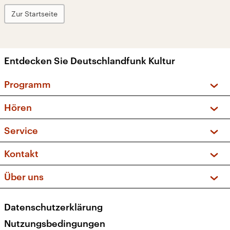
Zur Startseite
Entdecken Sie Deutschlandfunk Kultur
Programm
Vorschau und Rückschau
Hören
Sendungen und Podcasts
Livestream
Service
Musikliste
Frequenzen (UKW + DAB+)
FAQ
Kontakt
Kakadu – Das Kinderprogramm
Apps
Archiv
Hörerservice
Über uns
Newsletter
Social Media
Deutschlandradio
RSS
Datenschutzerklärung
Presse
Veranstaltungen
Nutzungsbedingungen
Karriere