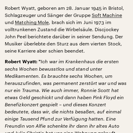
Robert Wyatt, geboren am 28. Januar 1945 in Bristol,
Schlagzeuger und Sänger der Gruppe
Soft Machine
und
Matching Mole
, brach sich im Juni 1973 im
volltrunkenen Zustand die Wirbelsäule. Discjockey
John Peel berichtete darüber in seiner Sendung. Der
Musiker überlebte den Sturz aus dem vierten Stock,
seine Karriere aber schien beendet.
Ich war im Krankenhaus die ersten
Robert Wyatt: "
sechs Wochen bewusstlos und stand unter
Medikamenten. Es brauchte sechs Wochen, um
herauszufinden, was permanent zerstört war und was
nur ein Trauma. Wie auch immer, Ronnie Scott hat
etwas Geld geschickt und dann haben Pink Floyd ein
Benefizkonzert gespielt – und dieses Konzert
bedeutete, dass wir, die nichts besaßen, auf einmal
einige Tausend Pfund zur Verfügung hatten. Eine
Freundin von Alfie schenkte ihr dann ihr altes Auto
und Julie Christie hat uns eine Wohnung gekauft,