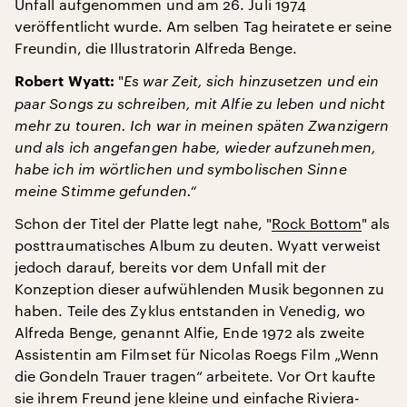
Unfall aufgenommen und am 26. Juli 1974
veröffentlicht wurde. Am selben Tag heiratete er seine
Freundin, die Illustratorin Alfreda Benge.
"
Es war Zeit, sich hinzusetzen und ein
Robert Wyatt:
paar Songs zu schreiben, mit Alfie zu leben und nicht
mehr zu touren. Ich war in meinen späten Zwanzigern
und als ich angefangen habe, wieder aufzunehmen,
habe ich im wörtlichen und symbolischen Sinne
meine Stimme gefunden.“
Schon der Titel der Platte legt nahe, "
Rock Bottom
" als
posttraumatisches Album zu deuten. Wyatt verweist
jedoch darauf, bereits vor dem Unfall mit der
Konzeption dieser aufwühlenden Musik begonnen zu
haben. Teile des Zyklus entstanden in Venedig, wo
Alfreda Benge, genannt Alfie, Ende 1972 als zweite
Assistentin am Filmset für Nicolas Roegs Film „Wenn
die Gondeln Trauer tragen“ arbeitete. Vor Ort kaufte
sie ihrem Freund jene kleine und einfache Riviera-