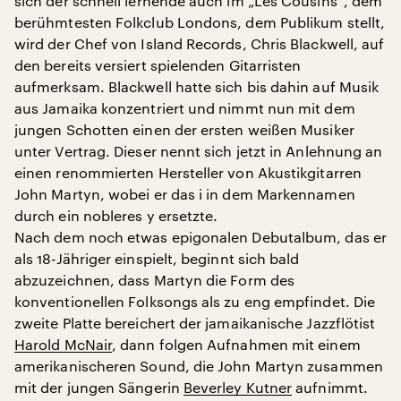
sich der schnell lernende auch im „Les Cousins“, dem
berühmtesten Folkclub Londons, dem Publikum stellt,
wird der Chef von Island Records, Chris Blackwell, auf
den bereits versiert spielenden Gitarristen
aufmerksam. Blackwell hatte sich bis dahin auf Musik
aus Jamaika konzentriert und nimmt nun mit dem
jungen Schotten einen der ersten weißen Musiker
unter Vertrag. Dieser nennt sich jetzt in Anlehnung an
einen renommierten Hersteller von Akustikgitarren
John Martyn, wobei er das i in dem Markennamen
durch ein nobleres y ersetzte.
Nach dem noch etwas epigonalen Debutalbum, das er
als 18-Jähriger einspielt, beginnt sich bald
abzuzeichnen, dass Martyn die Form des
konventionellen Folksongs als zu eng empfindet. Die
zweite Platte bereichert der jamaikanische Jazzflötist
Harold McNair
, dann folgen Aufnahmen mit einem
amerikanischeren Sound, die John Martyn zusammen
mit der jungen Sängerin
Beverley Kutner
aufnimmt.