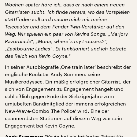
Wochen später höre ich, dass er nach einem neuen
Gitarristen sucht. Ich finde heraus, wo das Vorspielen
stattfinden soll und mache mich mit meiner
Telecaster und dem Fender Twin-Verstärker auf den
Weg. Wir spielen ein paar von Kevins Songs: „Marjory
Razorblade“, „Mona, where´s my trousers?“,
„Eastbourne Ladies“. Es funktioniert und ich betrete
das Reich von Kevin Coyne.
"
In seiner Autobiografie ‚One train later‘ beschreibt der
englische Rockstar
Andy Summers
seine
Musikerodyssee. Ein mäßig erfolgreicher Gitarrist, der
sich von Engagement zu Engagement hangelt und
schließlich gegen Ende der Siebzigerjahre zum
umjubelten Bandmitglied der immens erfolgreichen
New-Wave-Combo ‚The Police‘ wird. Eine der
spannendsten Stationen auf diesem Weg war sein
Engagement bei Kevin Coyne.
Kevin hat ein brillantes Talent für
Andy Summers: "