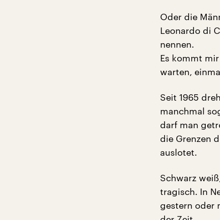
Oder die Männ
Leonardo di C
nennen.
Es kommt mir 
warten, einma
Seit 1965 dre
manchmal soga
darf man getr
die Grenzen d
auslotet.
Schwarz weiß,
tragisch. In N
gestern oder 
der Zeit.