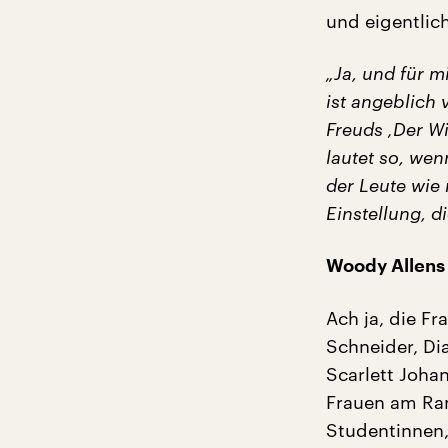
und eigentlich
„Ja, und für m
ist angeblich
Freuds ‚Der W
lautet so, we
der Leute wie 
Einstellung, d
Woody Allens
Ach ja, die F
Schneider, Dia
Scarlett Joha
Frauen am Ra
Studentinnen, 