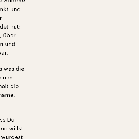
ne Stimme
unkt und
r
det hat:
, über
en und
war.
s was die
einen
eit die
rname,
ass Du
en willst
t wurdest