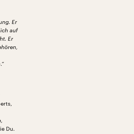
ung. Er
ich auf
t. Er
ehören,
.“
y
erts,
,
ie Du.