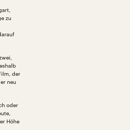
gart,
ge zu
darauf
zwei,
deshalb
ilm, der
der neu
ch oder
eute,
der Höhe