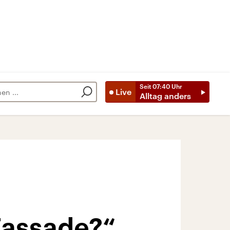
Seit
07:40
Uhr
Live
Alltag anders
 Fassade?“