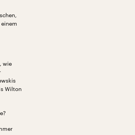
ischen,
d einem
, wie
r
ewskis
is Wilton
de?
immer