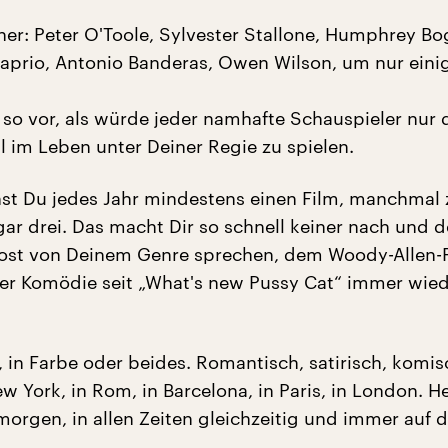
er: Peter O'Toole, Sylvester Stallone, Humphrey Bo
aprio, Antonio Banderas, Owen Wilson, um nur eini
so vor, als würde jeder namhafte Schauspieler nur 
l im Leben unter Deiner Regie zu spielen.
hst Du jedes Jahr mindestens einen Film, manchmal 
r drei. Das macht Dir so schnell keiner nach und 
ost von Deinem Genre sprechen, dem Woody-Allen-F
er Komödie seit „What's new Pussy Cat“ immer wie
 in Farbe oder beides. Romantisch, satirisch, komis
ew York, in Rom, in Barcelona, in Paris, in London. H
morgen, in allen Zeiten gleichzeitig und immer auf 