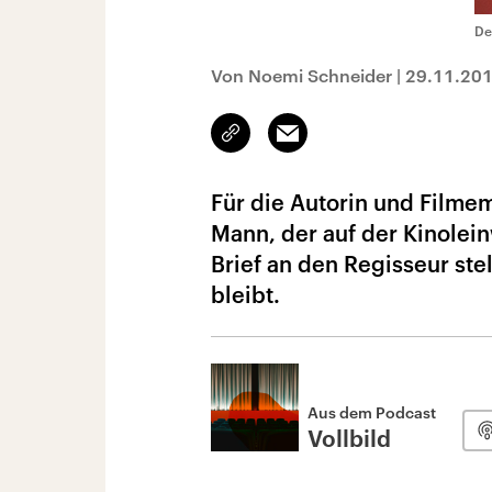
De
Von Noemi Schneider
|
29.11.20
Link
Email
kopieren/teilen
Für die Autorin und Filme
Mann, der auf der Kinolein
Brief an den Regisseur ste
bleibt.
Aus dem Podcast
Vollbild