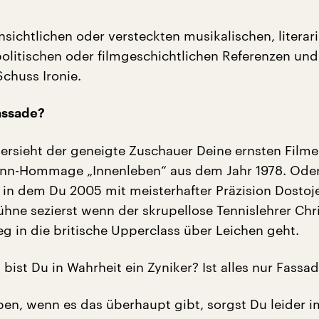
nsichtlichen oder versteckten musikalischen, literar
politischen oder filmgeschichtlichen Referenzen un
Schuss Ironie.
Fassade?
bersieht der geneigte Zuschauer Deine ernsten Filme
nn-Hommage „Innenleben“ aus dem Jahr 1978. Ode
 in dem Du 2005 mit meisterhafter Präzision Dostoj
hne sezierst wenn der skrupellose Tennislehrer Chr
eg in die britische Upperclass über Leichen geht.
bist Du in Wahrheit ein Zyniker? Ist alles nur Fassa
en, wenn es das überhaupt gibt, sorgst Du leider 