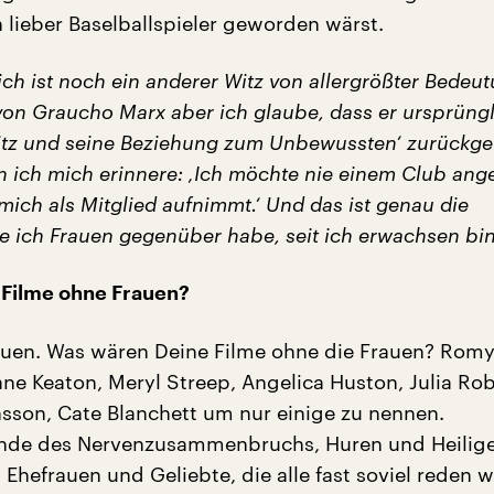
 lieber Baselballspieler geworden wärst.
ich ist noch ein anderer Witz von allergrößter Bedeut
 von Graucho Marx aber ich glaube, dass er ursprüngl
itz und seine Beziehung zum Unbewussten‘ zurückgeh
nn ich mich erinnere: ‚Ich möchte nie einem Club ang
mich als Mitglied aufnimmt.‘ Und das ist genau die
ie ich Frauen gegenüber habe, seit ich erwachsen bin
 Filme ohne Frauen?
rauen. Was wären Deine Filme ohne die Frauen? Rom
ne Keaton, Meryl Streep, Angelica Huston, Julia Rob
nsson, Cate Blanchett um nur einige zu nennen.
nde des Nervenzusammenbruchs, Huren und Heilige
Ehefrauen und Geliebte, die alle fast soviel reden w