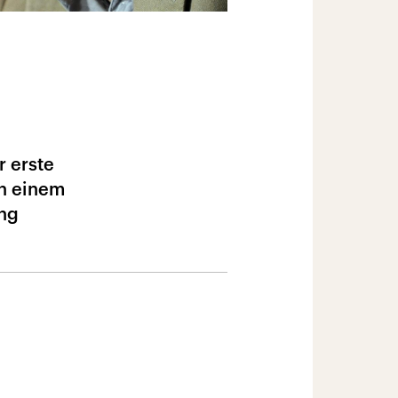
 erste
In einem
ung