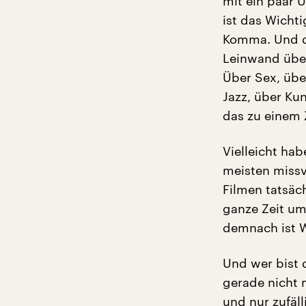
mit ein paar 
ist das Wicht
Komma. Und da
Leinwand über 
Über Sex, übe
Jazz, über Ku
das zu einem Z
Vielleicht ha
meisten missv
Filmen tatsäc
ganze Zeit um
demnach ist W
Und wer bist 
gerade nicht 
und nur zufäl