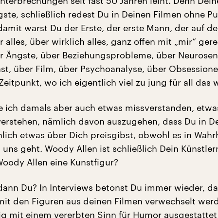
Unterbrechungen seit fast 50 Jahren leiht. Denn Dei
igste, schließlich redest Du in Deinen Filmen ohne P
mit warst Du der Erste, der erste Mann, der auf de
alles, über wirklich alles, ganz offen mit „mir“ gere
r Ängste, über Beziehungsprobleme, über Neurosen
nst, über Film, über Psychoanalyse, über Obsession
eitpunkt, wo ich eigentlich viel zu jung für all das 
be ich damals aber auch etwas missverstanden, etwa
erstehen, nämlich davon auszugehen, dass Du in D
hlich etwas über Dich preisgibst, obwohl es in Wahrh
 uns geht. Woody Allen ist schließlich Dein Künstle
oody Allen eine Kunstfigur?
dann Du? In Interviews betonst Du immer wieder, d
mit den Figuren aus deinen Filmen verwechselt werd
lig mit einem vererbten Sinn für Humor ausgestatte