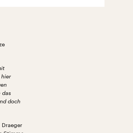
ze
it
 hier
gen
n das
und doch
g Draeger