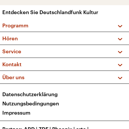
Entdecken Sie Deutschlandfunk Kultur
Programm
Vorschau und Rückschau
Hören
Sendungen und Podcasts
Livestream
Service
Musikliste
Frequenzen (UKW + DAB+)
FAQ
Kontakt
Kakadu – Das Kinderprogramm
Apps
Archiv
Hörerservice
Über uns
Newsletter
Social Media
Deutschlandradio
RSS
Datenschutzerklärung
Presse
Veranstaltungen
Nutzungsbedingungen
Karriere
Impressum
Transparenz
Korrekturen und Richtigstellungen