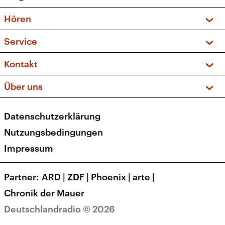
Vorschau und Rückschau
Hören
Sendungen und Podcasts
Livestream
Service
Musikliste
Frequenzen (UKW + DAB+)
FAQ
Kontakt
Kakadu – Das Kinderprogramm
Apps
Archiv
Hörerservice
Über uns
Newsletter
Social Media
Deutschlandradio
RSS
Datenschutzerklärung
Presse
Veranstaltungen
Nutzungsbedingungen
Karriere
Impressum
Transparenz
Korrekturen und Richtigstellungen
Partner
ARD
|
ZDF
|
Phoenix
|
arte
|
Barrierefreiheit
Chronik der Mauer
Deutschlandradio © 2026