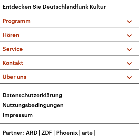
Entdecken Sie Deutschlandfunk Kultur
Programm
Vorschau und Rückschau
Hören
Sendungen und Podcasts
Livestream
Service
Musikliste
Frequenzen (UKW + DAB+)
FAQ
Kontakt
Kakadu – Das Kinderprogramm
Apps
Archiv
Hörerservice
Über uns
Newsletter
Social Media
Deutschlandradio
RSS
Datenschutzerklärung
Presse
Veranstaltungen
Nutzungsbedingungen
Karriere
Impressum
Transparenz
Korrekturen und Richtigstellungen
Partner
ARD
|
ZDF
|
Phoenix
|
arte
|
Barrierefreiheit