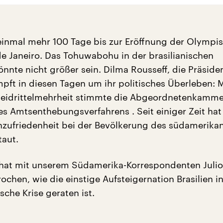
 einmal mehr 100 Tage bis zur Eröffnung der Olympi
 de Janeiro. Das Tohuwabohu in der brasilianischen
önnte nicht größer sein. Dilma Rousseff, die Präside
mpft in diesen Tagen um ihr politisches Überleben: M
eidrittelmehrheit stimmte die Abgeordnetenkammer
es Amtsenthebungsverfahrens . Seit einiger Zeit hat
zufriedenheit bei der Bevölkerung des südamerika
aut.
r hat mit unserem Südamerika-Korrespondenten Juli
chen, wie die einstige Aufsteigernation Brasilien i
sche Krise geraten ist.