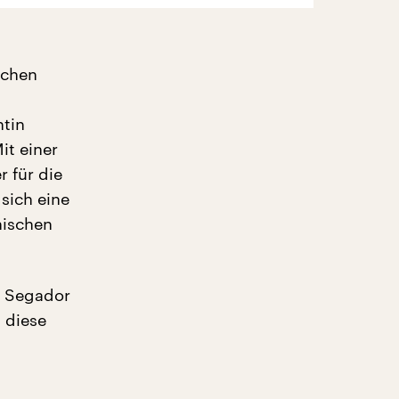
schen
ntin
it einer
 für die
 sich eine
nischen
o Segador
n diese