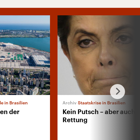
e in Brasilien
Staatskrise in Brasilien
ten der
Kein Putsch – aber auch 
Rettung