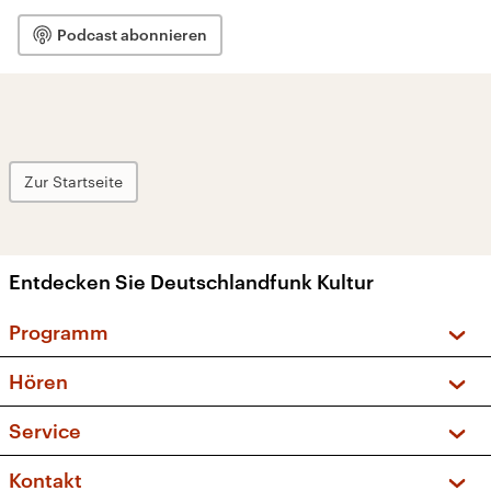
Podcast abonnieren
Zur Startseite
Entdecken Sie Deutschlandfunk Kultur
Programm
Vorschau und Rückschau
Hören
Sendungen und Podcasts
Livestream
Service
Musikliste
Frequenzen (UKW + DAB+)
FAQ
Kontakt
Kakadu – Das Kinderprogramm