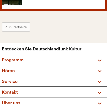
Zur Startseite
Entdecken Sie Deutschlandfunk Kultur
Programm
Vorschau und Rückschau
Hören
Sendungen und Podcasts
Livestream
Service
Musikliste
Frequenzen (UKW + DAB+)
FAQ
Kontakt
Kakadu – Das Kinderprogramm
Apps
Archiv
Hörerservice
Über uns
Newsletter