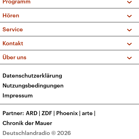
Programm
Vorschau und Rückschau
Hören
Sendungen und Podcasts
Livestream
Service
Musikliste
Frequenzen (UKW + DAB+)
FAQ
Kontakt
Kakadu – Das Kinderprogramm
Apps
Archiv
Hörerservice
Über uns
Newsletter
Social Media
Deutschlandradio
RSS
Datenschutzerklärung
Presse
Veranstaltungen
Nutzungsbedingungen
Karriere
Impressum
Transparenz
Korrekturen und Richtigstellungen
Partner
ARD
|
ZDF
|
Phoenix
|
arte
|
Barrierefreiheit
Chronik der Mauer
Deutschlandradio © 2026