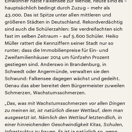
Einwohner hatte Falkensee zur Wende, heute sind es –
hauptsächlich bedingt durch Zuzug – mehr als
43.000. Das ist Spitze unter allen mittleren und
größeren Städten in Deutschland. Rekordverdächtig
sind auch die Schülerzahlen: Sie verdreifachten sich
fast im selben Zeitraum – auf 5.600 Schüler. Heiko
Müller rattert die Kennziffern seiner Stadt nur so
runter; dass die Immobilienpreise für Ein- und
Zweifamilienhäuser 2014 um fünfzehn Prozent
gestiegen sind. Anderswo in Brandenburg, in
Schwedt oder Angermünde, verwalten sie den
Schwund: Falkensee dagegen wächst und gedeiht.
Genau das aber bereitet dem Bürgermeister zuweilen
Schmerzen, Wachstumsschmerzen.
„Das, was mit Wachstumsschmerzen vor allen Dingen
zu meinen ist, ist natürlich dieser Wettlauf, dem man
ausgesetzt ist. Nämlich den Wettlauf letztendlich, in
einer hinreichenden Geschwindigkeit Kitas, Schulen,
Infrastruktur zu bauen. Es ist ja natürlich so, wenn