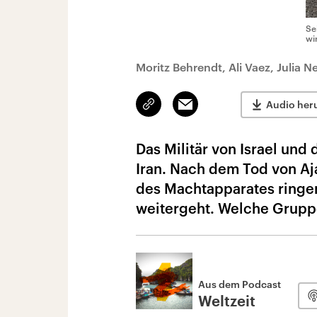
Se
wi
Moritz Behrendt, Ali Vaez, Julia
Link
Email
Audio her
kopieren/teilen
Das Militär von Israel und
Iran. Nach dem Tod von A
des Machtapparates ringen 
weitergeht. Welche Grupp
Aus dem Podcast
Weltzeit