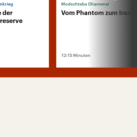
ankrieg
Modschtaba Chamenei
 der
Vom Phantom zum Iran-F
lreserve
12:15 Minuten