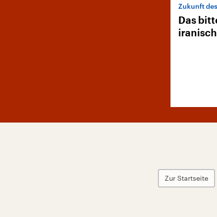
Zukunft des
Das bitt
iranisc
Zur Startseite