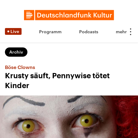
Live
Programm
Podcasts
Archiv
Böse Clowns
Krusty säuft, Pennywise tötet
Kinder