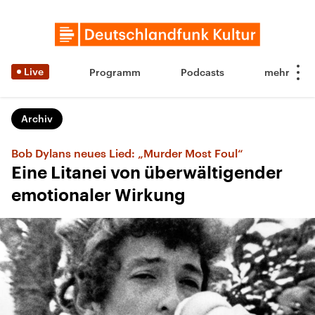
Live
Programm
Podcasts
Archiv
Bob Dylans neues Lied: „Murder Most Foul“
Eine Litanei von überwältigender
emotionaler Wirkung