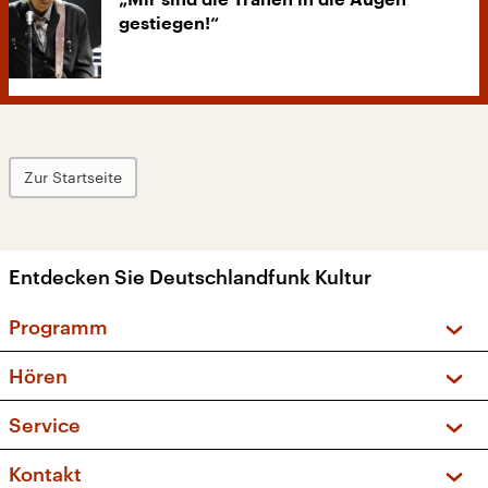
„Mir sind die Tränen in die Augen
gestiegen!“
Zur Startseite
Entdecken Sie Deutschlandfunk Kultur
Programm
Vorschau und Rückschau
Hören
Sendungen und Podcasts
Livestream
Service
Musikliste
Frequenzen (UKW + DAB+)
FAQ
Kontakt
Kakadu – Das Kinderprogramm