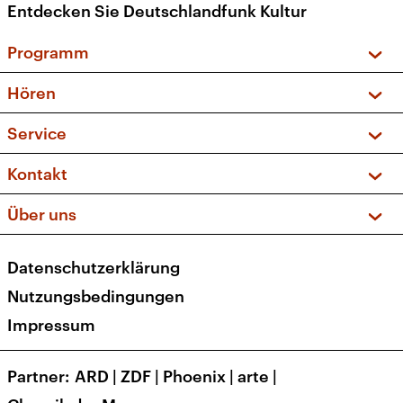
Entdecken Sie Deutschlandfunk Kultur
Programm
Vorschau und Rückschau
Hören
Sendungen und Podcasts
Livestream
Service
Musikliste
Frequenzen (UKW + DAB+)
FAQ
Kontakt
Kakadu – Das Kinderprogramm
Apps
Archiv
Hörerservice
Über uns
Newsletter
Social Media
Deutschlandradio
RSS
Datenschutzerklärung
Presse
Veranstaltungen
Nutzungsbedingungen
Karriere
Impressum
Transparenz
Korrekturen und Richtigstellungen
Partner
ARD
|
ZDF
|
Phoenix
|
arte
|
Barrierefreiheit