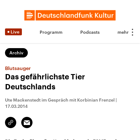
Live
Programm
Podcasts
Archiv
Blutsauger
Das gefährlichste Tier
Deutschlands
Ute Mackenstedt im Gespräch mit Korbinian Frenzel
|
17.03.2014
Email
Link
kopieren/teilen