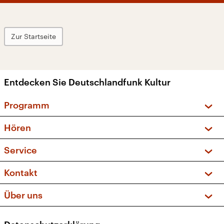
Zur Startseite
Entdecken Sie Deutschlandfunk Kultur
Programm
Vorschau und Rückschau
Hören
Sendungen und Podcasts
Livestream
Service
Musikliste
Frequenzen (UKW + DAB+)
FAQ
Kontakt
Kakadu – Das Kinderprogramm
Apps
Archiv
Hörerservice
Über uns
Newsletter
Social Media
Deutschlandradio
RSS