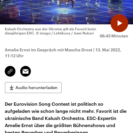
Kalush Orchestra aus der Ukraine gilt als Favorit beim
diesjährigen ESC.
© imago / Lehtikuva / Jussi Nukari
06:43 Minuten
Amelie Ernst im Gespräch mit Mascha Drost
|
13. Mai 2022,
11:12 Uhr
Email
Link
kopieren/teilen
Audio herunterladen
Der Eurovision Song Contest ist politisch so
aufgeladen wie schon lange nicht mehr. Favorit ist die
ukrainische Band Kalush Orchestra. ESC-Expertin
Amelie Ernst über die größten Bühnenshows und
besten Bewerber und Bewerberinnen.